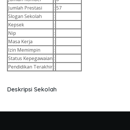
Jumlah Prestasi
:
57
Slogan Sekolah
:
Kepsek
:
Nip
:
Masa Kerja
:
Izin Memimpin
:
Status Kepegawaian
:
Pendidikan Terakhir
:
Deskripsi Sekolah