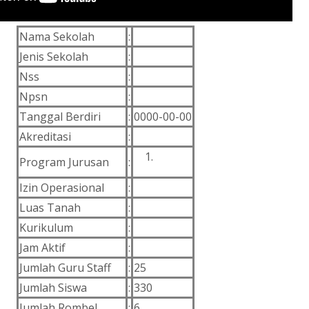
Nama Sekolah
:
Jenis Sekolah
:
Nss
:
Npsn
:
Tanggal Berdiri
:
0000-00-00
Akreditasi
:
Program Jurusan
:
Izin Operasional
:
Luas Tanah
:
Kurikulum
:
Jam Aktif
:
Jumlah Guru Staff
:
25
Jumlah Siswa
:
330
Jumlah Rombel
:
6