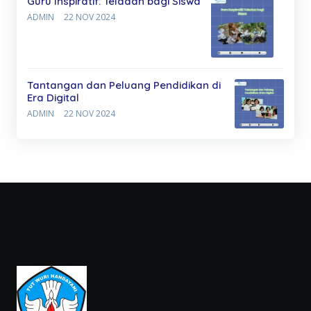
Guru Inspiratif: Teladan bagi Siswa
ADMIN
22 NOV 2024
Tantangan dan Peluang Pendidikan di
Era Digital
ADMIN
22 NOV 2024