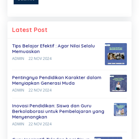
Latest Post
Tips Belajar Efektif : Agar Nilai Selalu
Memuaskan
ADMIN
22 NOV 2024
Pentingnya Pendidikan Karakter dalam
Menyiapkan Generasi Muda
ADMIN
22 NOV 2024
Inovasi Pendidikan: Siswa dan Guru
Berkolaborasi untuk Pembelajaran yang
Menyenangkan
ADMIN
22 NOV 2024